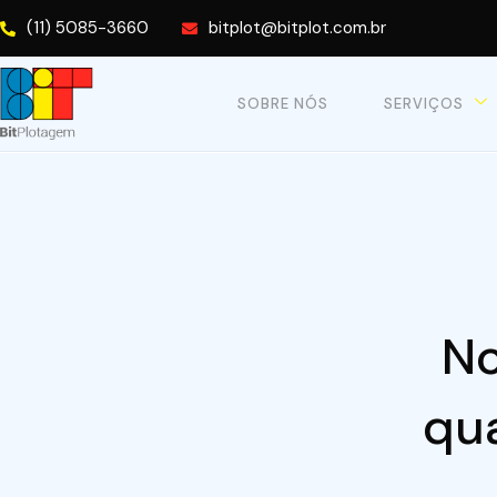
(11) 5085-3660
bitplot@bitplot.com.br
SOBRE NÓS
SERVIÇOS
No
qu