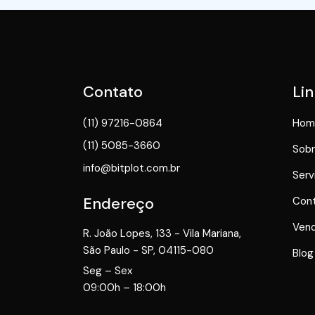
Contato
Lin
(11) 97216-0864
Hom
(11) 5085-3660
Sobr
info@bitplot.com.br
Serv
Endereço
Con
Vend
R. João Lopes, 133 - Vila Mariana,
São Paulo - SP, 04115-080
Blog
Seg – Sex
09:00h – 18:00h