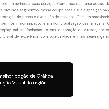
empre em aprimorar seus serviços. Contamos com uma equipe d
 de diversos segmentos. Nossa equipe está à sua disposição par
e produção de peças e execução de serviços. Com um maquinári
 permite maior impacto e melhor visualização das imagens. 
splay, painéis, fachadas, totens, decoração de vitrines, corte
o visual de excelência com pontualidade e mais segurança n
 melhor opção de Gráfica
ação Visual da região.