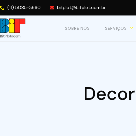
(11) 5085-3660
bitplot@bitplot.com.br
SOBRE NÓS
SERVIÇOS
Decor