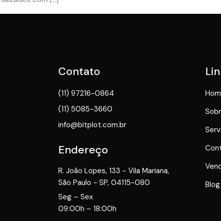
Contato
Lin
(11) 97216-0864
Hom
(11) 5085-3660
Sobr
info@bitplot.com.br
Serv
Endereço
Con
Vend
R. João Lopes, 133 - Vila Mariana,
São Paulo - SP, 04115-080
Blog
Seg – Sex
09:00h – 18:00h