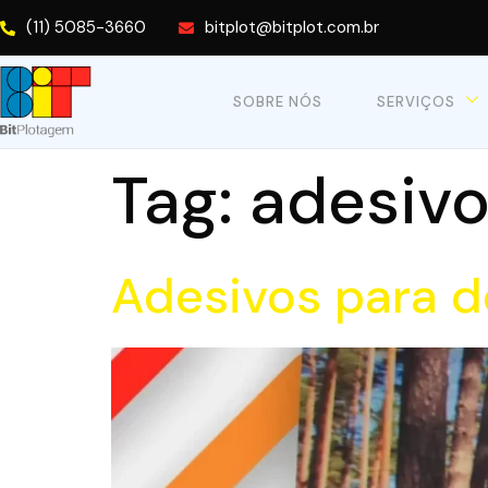
(11) 5085-3660
bitplot@bitplot.com.br
SOBRE NÓS
SERVIÇOS
Tag:
adesivo
Adesivos para 